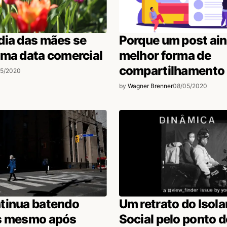
dia das mães se
Porque um post ain
uma data comercial
melhor forma de
compartilhamento
05/2020
by
Wagner Brenner
08/05/2020
tinua batendo
Um retrato do Isol
s mesmo após
Social pelo ponto d