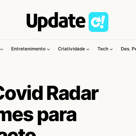
Entretenimento
Criatividade
Tech
Des. P
ovid Radar
lmes para
acto