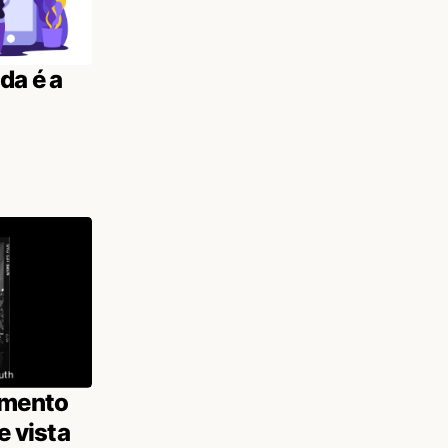
da é a
amento
e vista