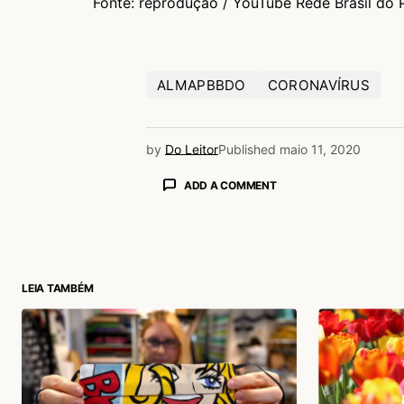
Fonte: reprodução / YouTube Rede Brasil do 
ALMAPBBDO
CORONAVÍRUS
by
Do Leitor
Published
maio 11, 2020
ADD A COMMENT
login
LEIA TAMBÉM