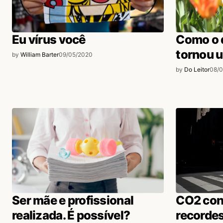
Eu vírus você
Como o 
tornou 
by
William Barter
09/05/2020
by
Do Leitor
08/
Ser mãe e profissional
CO2 con
realizada. É possível?
recorde