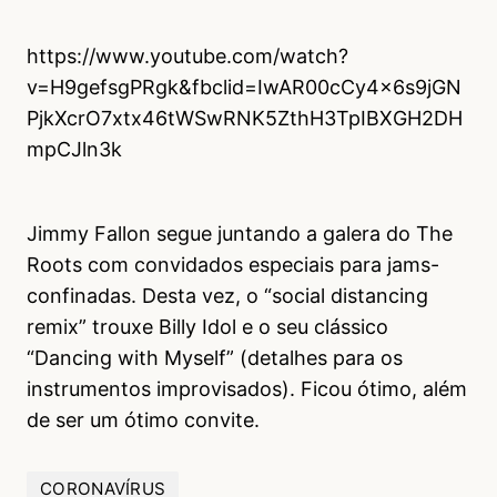
https://www.youtube.com/watch?
v=H9gefsgPRgk&fbclid=IwAR00cCy4x6s9jGN
PjkXcrO7xtx46tWSwRNK5ZthH3TpIBXGH2DH
mpCJln3k
Jimmy Fallon segue juntando a galera do The
Roots com convidados especiais para jams-
confinadas. Desta vez, o “social distancing
remix” trouxe Billy Idol e o seu clássico
“Dancing with Myself” (detalhes para os
instrumentos improvisados). Ficou ótimo, além
de ser um ótimo convite.
CORONAVÍRUS