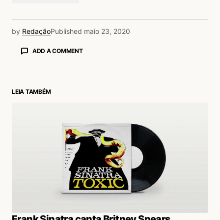
by
Redação
Published
maio 23, 2020
ADD A COMMENT
LEIA TAMBÉM
login
Frank Sinatra canta Britney Spears