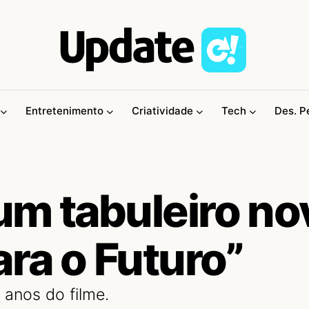
Entretenimento
Criatividade
Tech
Des. P
um tabuleiro no
ara o Futuro”
anos do filme.