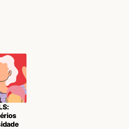
LS:
térios
sidade