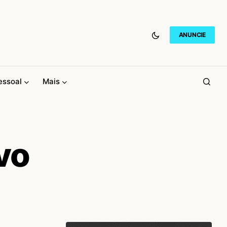
ANUNCIE
essoal
Mais
vo