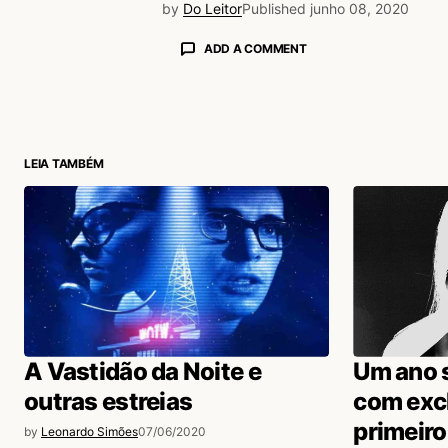
by
Do Leitor
Published
junho 08, 2020
ADD A COMMENT
login
LEIA TAMBÉM
A Vastidão da Noite e
Um ano 
outras estreias
com excl
primeiro 
by
Leonardo Simões
07/06/2020