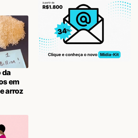
 da
zos em
e arroz