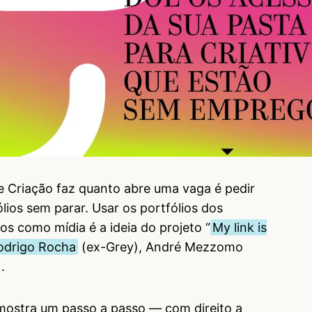
de Criação faz quanto abre uma vaga é pedir
lios sem parar. Usar os portfólios dos
s como mídia é a ideia do projeto “
My link is
odrigo Rocha
(ex-Grey), André Mezzomo
).
mostra um passo a passo — com direito a