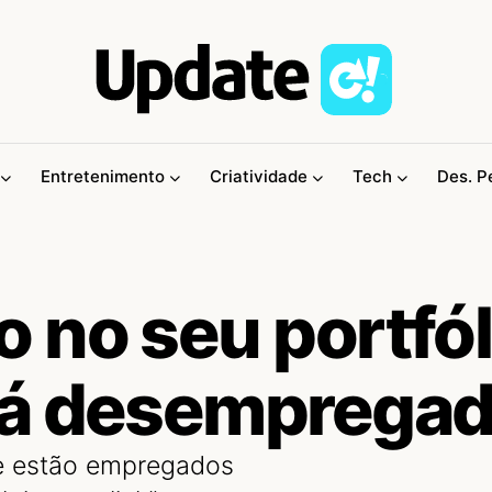
Entretenimento
Criatividade
Tech
Des. P
 no seu portfól
tá desemprega
que estão empregados