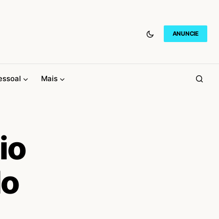
ANUNCIE
essoal
Mais
io
do