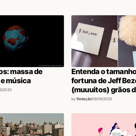
os: massa de
Entenda o tamanho
 e música
fortuna de Jeff Be
(muuuitos) grãos d
6/2020
by
Redação
09/06/2020