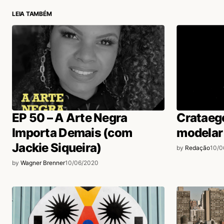
Acesse para responder
LEIA TAMBÉM
login
EP 50 – A Arte Negra
Crataeg
Importa Demais (com
modelar
Jackie Siqueira)
by
Redação
10/0
by
Wagner Brenner
10/06/2020