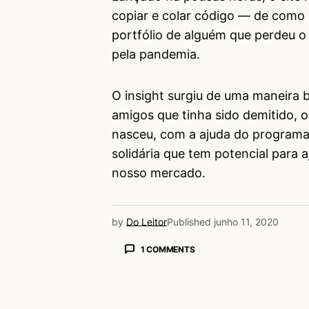
copiar e colar código — de como 
portfólio de alguém que perdeu 
pela pandemia.
O insight surgiu de uma maneira 
amigos que tinha sido demitido, 
nasceu, com a ajuda do programad
solidária que tem potencial para 
nosso mercado.
by
Do Leitor
Published
junho 11, 2020
1 COMMENTS
Wagner Brenner
11/06/2020 às 6:04 PM
Gostei da iniciativa. E do link sorr