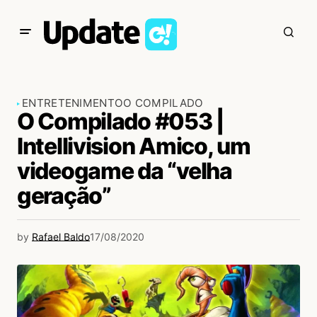
ENTRETENIMENTO
O COMPILADO
O Compilado #053 |
Intellivision Amico, um
videogame da “velha
geração”
by
Rafael Baldo
17/08/2020