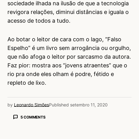
sociedade ilhada na ilusão de que a tecnologia
revigora relações, diminui distâncias e iguala o
acesso de todos a tudo.
Ao botar o leitor de cara com o lago, “Falso
Espelho” é um livro sem arrogância ou orgulho,
que não afoga o leitor por sarcasmo da autora.
Faz pior: mostra aos “jovens atraentes” que o
rio pra onde eles olham é podre, fétido e
repleto de lixo.
by
Leonardo Simões
Published
setembro 11, 2020
5 COMMENTS
Fernanda
15/09/2020 às 2:15 AM
Não conhecia este livro. Depois deste texto,