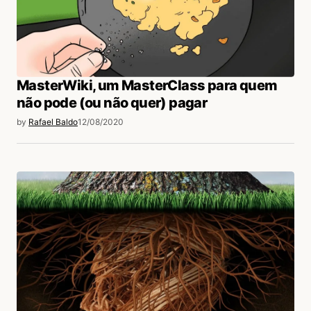
e assustadores.
Acesse para responder
MasterWiki, um MasterClass para quem
não pode (ou não quer) pagar
login
by
Rafael Baldo
12/08/2020