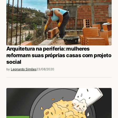
Acesse para responder
Leonardo Simões
15/09/2020 às 2:06 PM
Muito obrigado, Isa! O livro é tão bom que
qualquer texto que fale sobre ele toma isso
Arquitetura na periferia: mulheres
emprestado haha
reformam suas próprias casas com projeto
Acesse para responder
social
by
Leonardo Simões
23/08/2020
Carla Souza
12/09/2020 às 12:25 PM
Um livraço mesmo! Eu acabei de ler e os textos
sao como vc disse: otimos