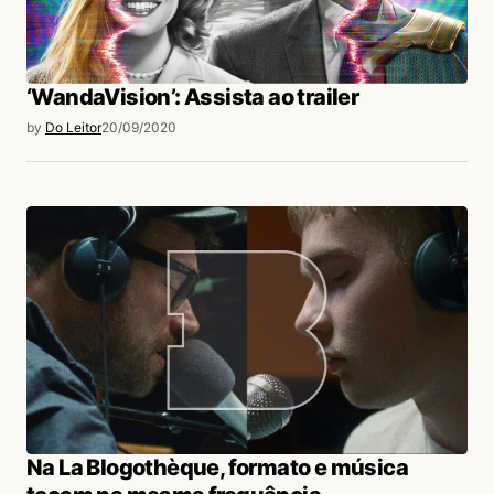
‘WandaVision’: Assista ao trailer
by
Do Leitor
20/09/2020
Na La Blogothèque, formato e música