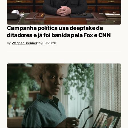
login
Campanha política usa deepfake de
ditadores e já foi banida pela Fox e CNN
by
Wagner Brenner
29/09/2020