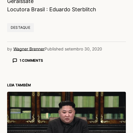
Geraissate
Locutora Brasil : Eduardo Sterblitch
DESTAQUE
by
Wagner Brenner
Published
setembro 30, 2020
1 COMMENTS
Marcelo Trindade
30/09/2020 às 9:53 AM
Eles deveriam lançar o produto de verdade, era
LEIA TAMBÉM
só mudar alguma coisinha, tipo a altura, para
justificar o nome. Muito legal.
Acesse para responder