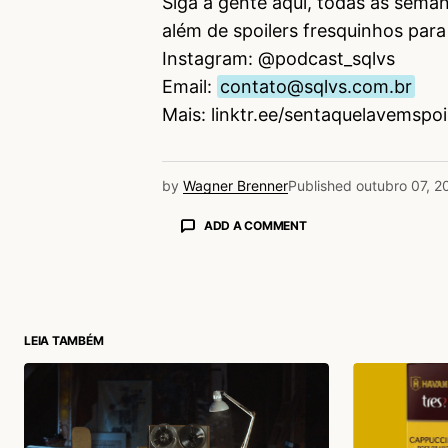
Siga a gente aqui, todas as seman
além de spoilers fresquinhos para
Instagram: @podcast_sqlvs
Email:
contato@sqlvs.com.br
Mais: linktr.ee/sentaquelavemspoi
by
Wagner Brenner
Published
outubro 07, 2
ADD A COMMENT
login
LEIA TAMBÉM