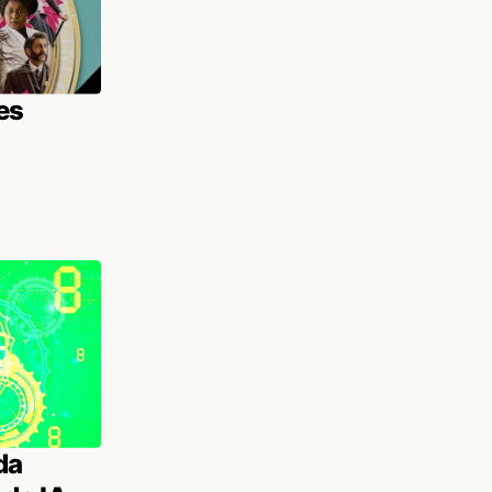
es
da