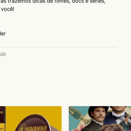
as trazemos dicas de filmes, docs e séries,
 você!
ler
020