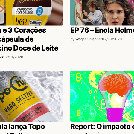
 e 3 Corações
EP 76 – Enola Holm
cápsula de
by
Wagner Brenner
02/10/2020
ino Doce de Leite
er
02/10/2020
la lança Topo
Report: O impacto 