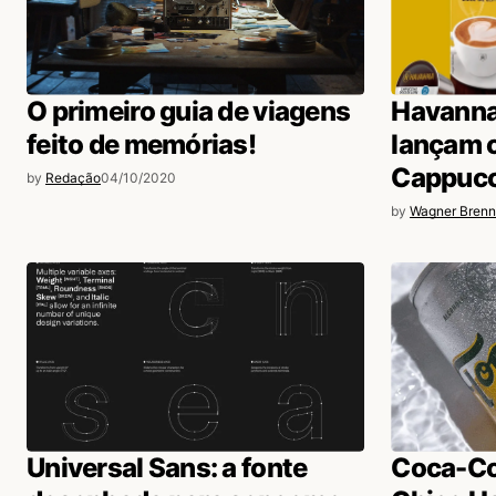
O primeiro guia de viagens
Havanna
feito de memórias!
lançam 
Cappucc
by
Redação
04/10/2020
by
Wagner Brenn
Universal Sans: a fonte
Coca-Co