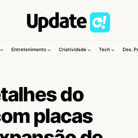
Entretenimento
Criatividade
Tech
Des. P
talhes do
com placas
expansão de