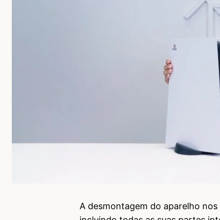
A desmontagem do aparelho nos d
incluindo todas as suas partes in