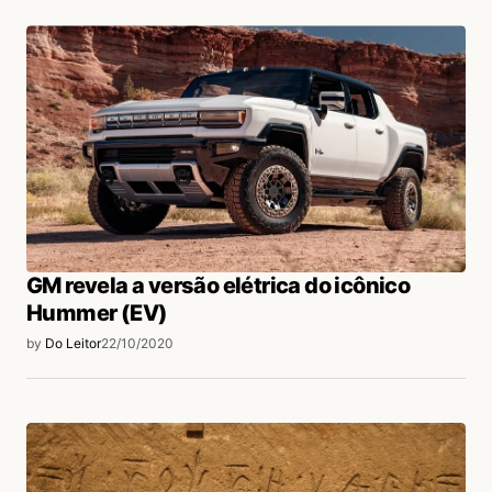
Acesse para responder
sol
25/04/2021 às 1:40 PM
eu não tinha baixado pela loja e
mesmo assim o meu constou como se
fosse pela loja,,, tenta encontrar:
C:\Users\COLOQUESEUNOMEDEUSUARIOAQU
Acesse para responder
GM revela a versão elétrica do icônico
Hummer (EV)
by
Do Leitor
22/10/2020
Gsos
30/12/2020 às 2:28 PM
mano você é meu herói, salvou demais, quase
virei um ex-usuario do spotify também por
causa disso. Só de pensar em usar o web