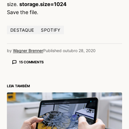
size.
storage.size=1024
Save the file.
DESTAQUE
SPOTIFY
by
Wagner Brenner
Published
outubro 28, 2020
15 COMMENTS
DIEGO SOUZA DE ASSIS
03/05/2021 às 3:48 PM
valeu demais
LEIA TAMBÉM
Acesse para responder
André Dorigueto Canal
29/04/2021 às 9:48 AM
Muito obrigado! Salvou