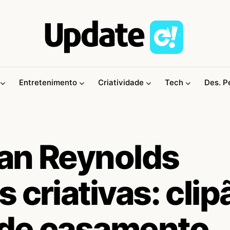
Entretenimento
Criatividade
Tech
Des. P
an Reynolds
 criativas: clip
 de casamento