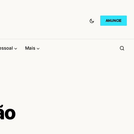
ANUNCIE
essoal
Mais
ão