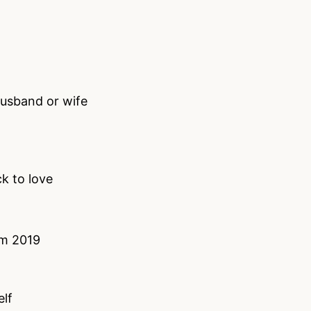
husband or wife
k to love
om 2019
elf