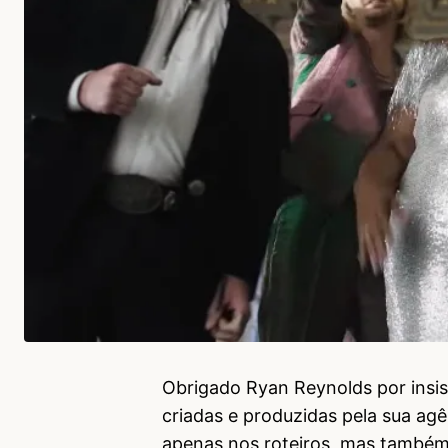
Obrigado Ryan Reynolds por insi
criadas e produzidas pela sua agê
apenas nos roteiros, mas também