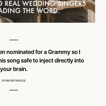
een nominated for a Grammy so I
his song safe to inject directly into
your brain.
RYAN REYNOLDS