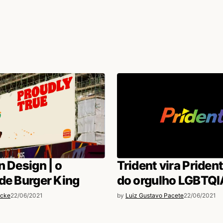
n Design | o
Trident vira Priden
de Burger King
do orgulho LGBTQ
ecke
22/06/2021
by
Luiz Gustavo Pacete
22/06/2021