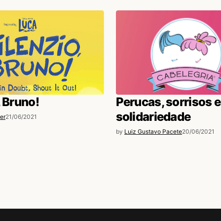
, Bruno!
Perucas, sorrisos 
solidariedade
er
21/06/2021
by
Luiz Gustavo Pacete
20/06/2021