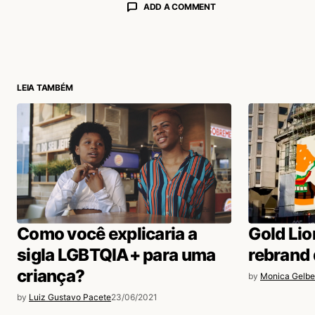
ADD A COMMENT
login
LEIA TAMBÉM
Como você explicaria a
Gold Lio
sigla LGBTQIA+ para uma
rebrand 
criança?
by
Monica Gelb
by
Luiz Gustavo Pacete
23/06/2021