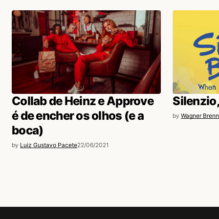
Collab de Heinz e Approve
Silenzio
é de encher os olhos (e a
by
Wagner Brenn
boca)
by
Luiz Gustavo Pacete
22/06/2021