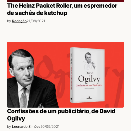
The Heinz Packet Roller, um espremedor
de sachês de ketchup
by
Redação
21/09/2021
Confissões de um publicitário, de David
Ogilvy
by
Leonardo Simões
20/09/2021