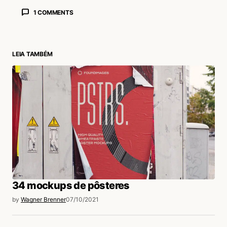
1 COMMENTS
Danielle
22/12/2021 às 12:10 PM
Boa tarde! Qual a dimensão dessa caixa?
LEIA TAMBÉM
Acesse para responder
login
34 mockups de pôsteres
by
Wagner Brenner
07/10/2021