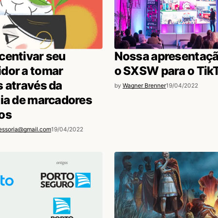
centivar seu
Nossa apresentaçã
dor a tomar
o SXSW para o Tik
 através da
by
Wagner Brenner
19/04/2022
ia de marcadores
os
essoria@gmail.com
19/04/2022