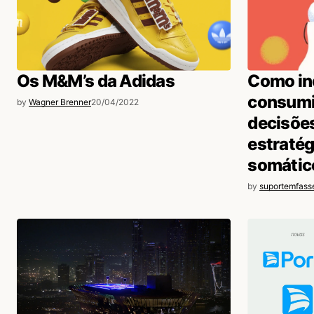
Os M&M’s da Adidas
Como in
consumi
by
Wagner Brenner
20/04/2022
decisões
estratég
somátic
by
suportemfass