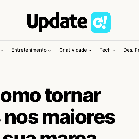
Entretenimento
Criatividade
Tech
Des. P
como tornar
 nos maiores
 sua marca