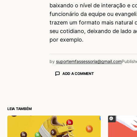
baixando o nível de interação e 
funcionário da equipe ou evange
trazem um formato mais natural 
seu cotidiano, deixando de lado a
por exemplo.
by
suportemfassessoria@gmail.com
Publish
ADD A COMMENT
login
LEIA TAMBÉM