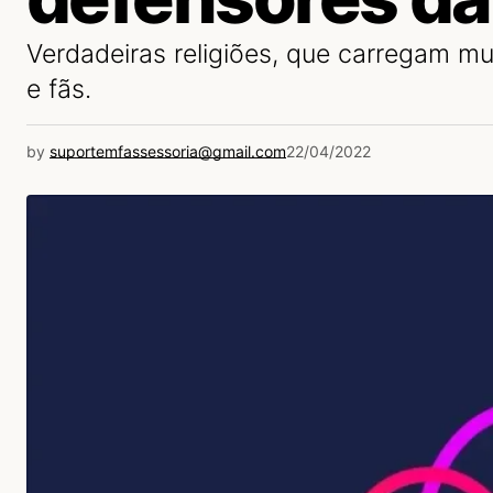
Verdadeiras religiões, que carregam m
e fãs.
by
suportemfassessoria@gmail.com
22/04/2022