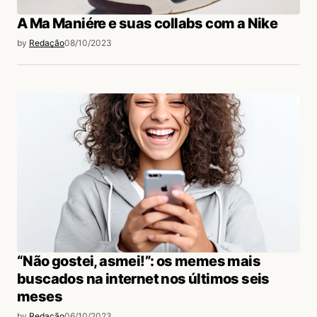
A Ma Maniére e suas collabs com a Nike
by
Redação
08/10/2023
“Não gostei, asmei!”: os memes mais
buscados na internet nos últimos seis
meses
by
Redação
06/10/2023