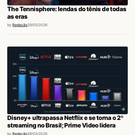
The Tennisphere: lendas do tênis de todas
as eras
by
Redação
29/05/2026
Disney+ ultrapassa Netflix e se torna o 2º
streaming no Brasil; Prime Video lidera
by
Redação
28/05/2026