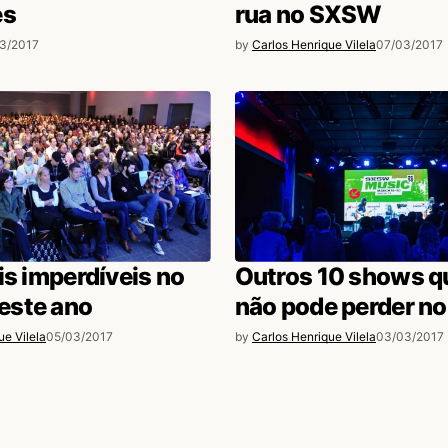
es
rua no SXSW
3/2017
by
Carlos Henrique Vilela
07/03/2017
PM
is imperdíveis no
Outros 10 shows q
M
ste ano
não pode perder 
tin!
ue Vilela
05/03/2017
by
Carlos Henrique Vilela
03/03/2017
12:28 AM