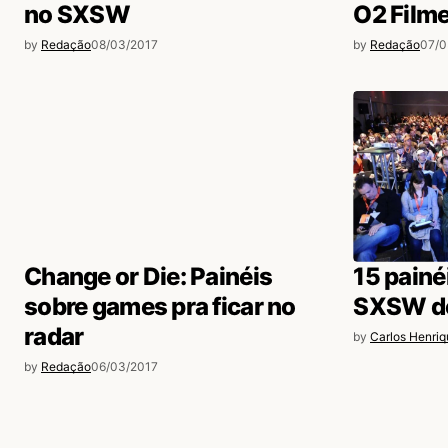
no SXSW
O2 Film
Update or Die
11/03/2017 às 3:08 AM
by
Redação
08/03/2017
by
Redação
07/0
obrigado.
Acesse para responder
Vicente Schunemann Brasil
10/03/2017 às 8:27 
Diogo Dos Reis Ruiz
Acesse para responder
Change or Die: Painéis
15 painé
Diogo Dos Reis Ruiz
10/03/2017 às 9:33 P
sobre games pra ficar no
SXSW de
Boa braza!! Amanhãto em Aus
radar
by
Carlos Henriq
Acesse para responder
by
Redação
06/03/2017
Vicente Schunemann Brasil
11/03/2017 às 
Mande noticias