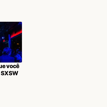
ue você
no SXSW