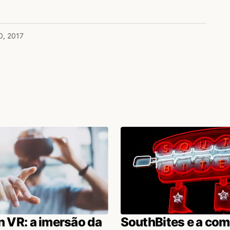
0, 2017
 mesmo que de netweaving (diante de
exto:
ocupou, desde o começo, com o numero de
o.”
oderadora Kristy Okada perguntou â plateia
comunidades, monetizam esse trabalho. ”
à.
an VR: a imersão da
SouthBites e a com