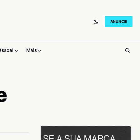
ANUNCIE
essoal
Mais
e