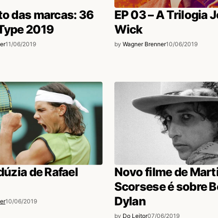
to das marcas: 36
EP 03 – A Trilogia 
 Type 2019
Wick
er
11/06/2019
by
Wagner Brenner
10/06/2019
 dúzia de Rafael
Novo filme de Mart
Scorsese é sobre 
Dylan
er
10/06/2019
by
Do Leitor
07/06/2019