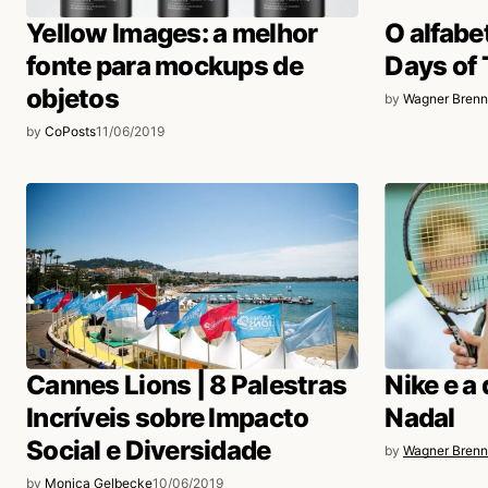
Yellow Images: a melhor
O alfabe
fonte para mockups de
Days of
objetos
by
Wagner Brenn
by
CoPosts
11/06/2019
Cannes Lions | 8 Palestras
Nike e a
Incríveis sobre Impacto
Nadal
Social e Diversidade
by
Wagner Brenn
by
Monica Gelbecke
10/06/2019