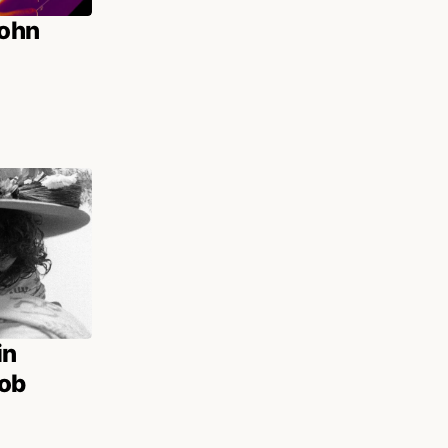
John
in
Bob