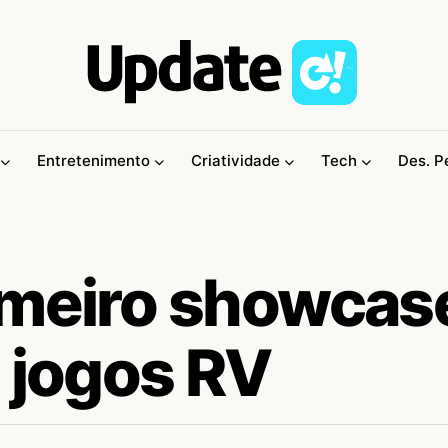
Entretenimento
Criatividade
Tech
Des. P
imeiro showcas
 jogos RV