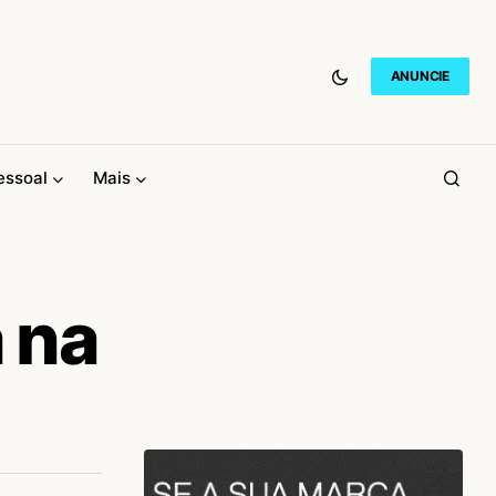
ANUNCIE
essoal
Mais
 na