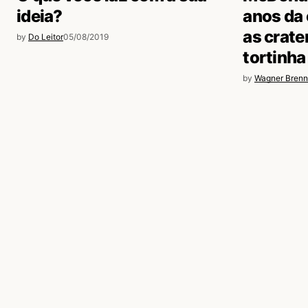
ideia?
anos da
as crate
by
Do Leitor
05/08/2019
tortinha
by
Wagner Brenn