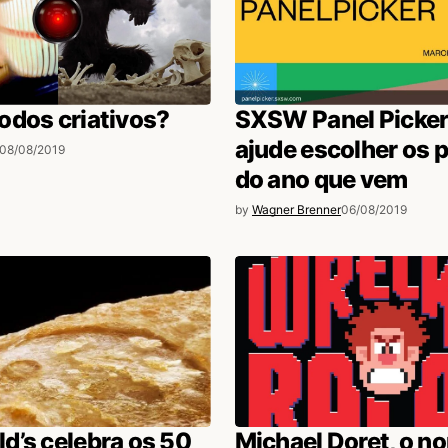
odos criativos?
SXSW Panel Picker:
ajude escolher os p
08/08/2019
do ano que vem
by
Wagner Brenner
06/08/2019
d’s celebra os 50
Michael Doret, o n