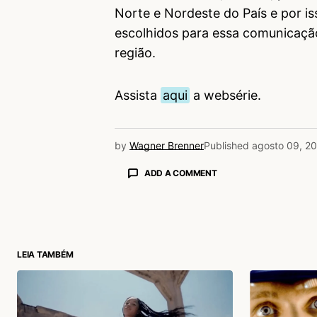
Norte e Nordeste do País e por iss
escolhidos para essa comunicaçã
região.
Assista
aqui
a websérie.
by
Wagner Brenner
Published
agosto 09, 2
ADD A COMMENT
login
LEIA TAMBÉM