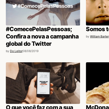
#ComecePelasPessoas;
Somos t
Confira a nova a campanha
by
William Barter
global do Twitter
by
Do Leitor
08/08/2019
O que você faz com a sua
McDonal