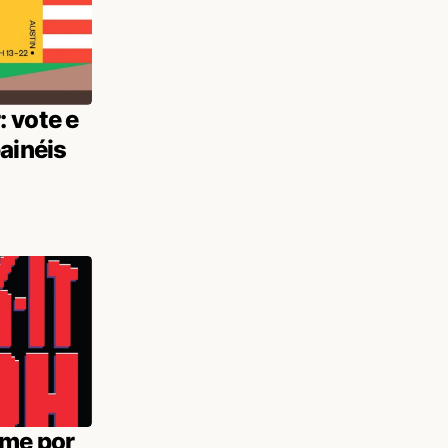
 vote e
ainéis
ome por