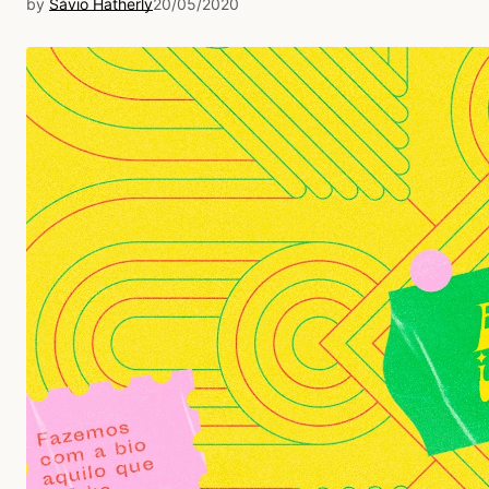
by
Sávio Hatherly
20/05/2020