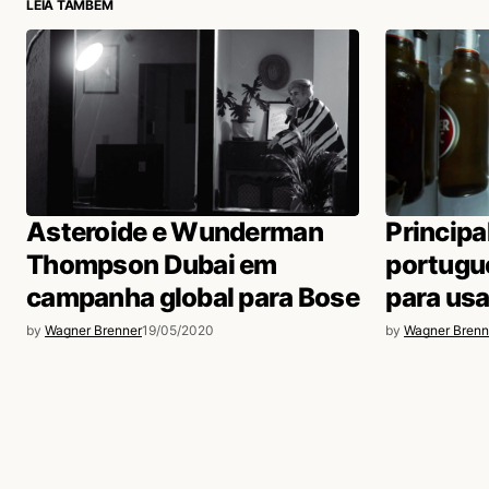
LEIA TAMBÉM
Asteroide e Wunderman
Principa
Thompson Dubai em
portugue
campanha global para Bose
para usa
by
Wagner Brenner
19/05/2020
by
Wagner Brenn