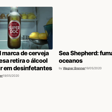
l marca de cerveja
Sea Shepherd: fum
sa retira o álcool
oceanos
r em desinfetantes
by
Wagner Brenner
19/05/2020
er
19/05/2020