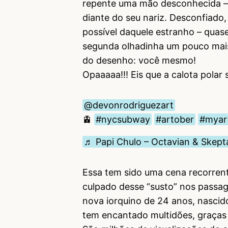
repente uma mão desconhecida –
diante do seu nariz. Desconfiado,
possível daquele estranho – quas
segunda olhadinha um pouco mai
do desenho: você mesmo!
Opaaaaa!!! Eis que a calota polar
@devonrodriguezart
🚊
#nycsubway
#artober
#myar
♬ Papi Chulo – Octavian & Skept
Essa tem sido uma cena recorren
culpado desse “susto” nos passag
nova iorquino de 24 anos, nascid
tem encantado multidões, graças 