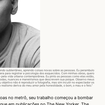
ndo subterrâneo, aprendo coisas novas sobre as pessoas. Eu perambulo
a para registrar a psicologia dos esquecidos. Com minhas obras, quero
 pela vida urbana contemporânea. Eu pinto as pessoas como elas estão,
 modas, nuances e maneirismos que descrevem sua psique. Observo meus
 objetivo não é reproduzir a fotografia, mas sim incutir no espectador os
 realismo deriva do meu amor pela honestidade, o bom, o mau e o feio.”
soas no metrô, seu trabalho começou a bombar
staque em publicações no The New Yorker, The