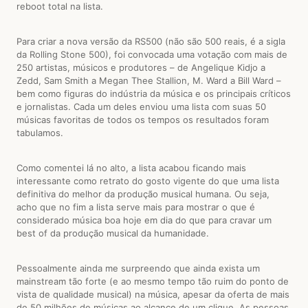
reboot total na lista.
Para criar a nova versão da RS500 (não são 500 reais, é a sigla
da Rolling Stone 500), foi convocada uma votação com mais de
250 artistas, músicos e produtores – de Angelique Kidjo a
Zedd, Sam Smith a Megan Thee Stallion, M. Ward a Bill Ward –
bem como figuras do indústria da música e os principais críticos
e jornalistas. Cada um deles enviou uma lista com suas 50
músicas favoritas de todos os tempos os resultados foram
tabulamos.
Como comentei lá no alto, a lista acabou ficando mais
interessante como retrato do gosto vigente do que uma lista
definitiva do melhor da produção musical humana. Ou seja,
acho que no fim a lista serve mais para mostrar o que é
considerado música boa hoje em dia do que para cravar um
best of da produção musical da humanidade.
Pessoalmente ainda me surpreendo que ainda exista um
mainstream tão forte (e ao mesmo tempo tão ruim do ponto de
vista de qualidade musical) na música, apesar da oferta de mais
de 50 milhões de músicas ao alcance de um clique. As pessoas