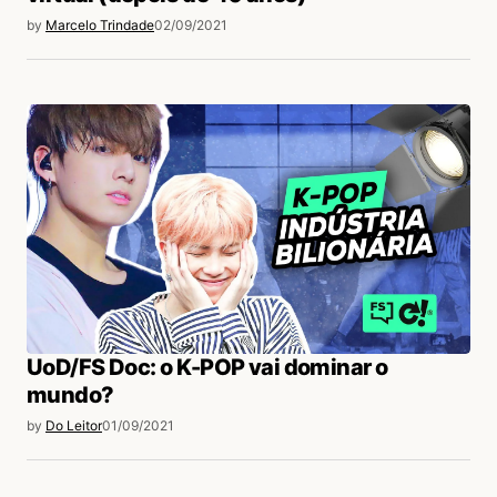
by
Marcelo Trindade
02/09/2021
UoD/FS Doc: o K-POP vai dominar o
mundo?
by
Do Leitor
01/09/2021