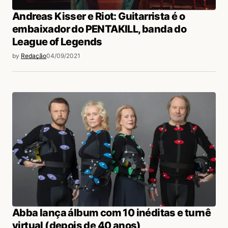
Andreas Kisser e Riot: Guitarrista é o
embaixador do PENTAKILL, banda do
League of Legends
by
Redação
04/09/2021
Abba lança álbum com 10 inéditas e turnê
virtual (depois de 40 anos)