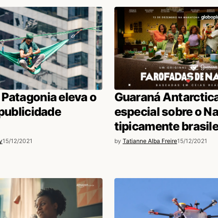
39 AM
úblico adora os bafafás, e parece não se
o.
Patagonia eleva o
Guaraná Antarctica
 publicidade
especial sobre o Na
tipicamente brasile
y
15/12/2021
by
Tatianne Alba Freire
15/12/2021