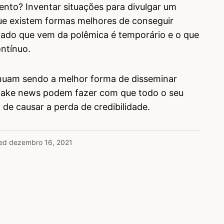
ento? Inventar situações para divulgar um
que existem formas melhores de conseguir
tado que vem da polêmica é temporário e o que
ontínuo.
nuam sendo a melhor forma de disseminar
s fake news podem fazer com que todo o seu
 de causar a perda de credibilidade.
ed
dezembro 16, 2021
nternet e agradar grande parte dela… Quem ñ
 atenção causa um certo desconforto