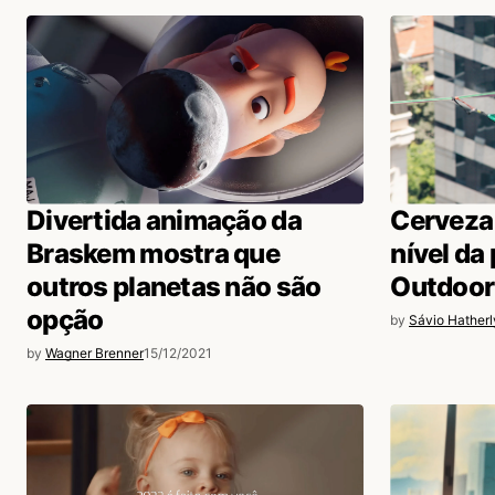
Acesse para responder
Amailto Sales 🇧🇷 (@amailto)
20/12/2021 às 8:
Estratégia Cacau. Cansa. Mas o p
importar que está sendo enganad
Acesse para responder
Divertida animação da
Cerveza 
Braskem mostra que
nível da
outros planetas não são
Outdoor
opção
by
Sávio Hatherl
login
by
Wagner Brenner
15/12/2021