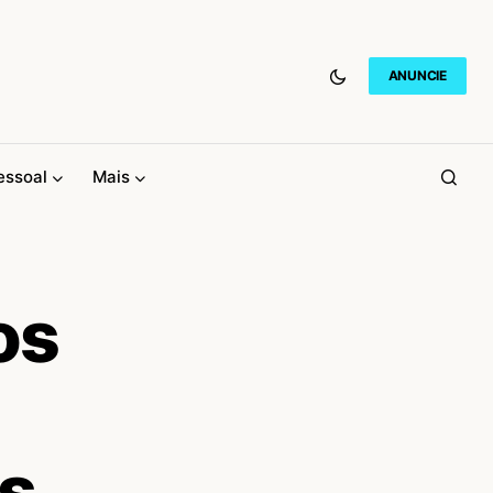
ANUNCIE
essoal
Mais
os
es