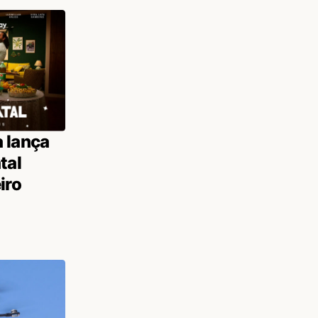
 lança
tal
iro