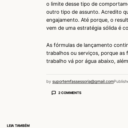
o limite desse tipo de comportam
outro tipo de assunto. Acredito 
engajamento. Até porque, o resul
vem de uma estratégia sólida é c
As fórmulas de lançamento conti
trabalhos ou serviços, porque a
trabalho vá por água abaixo, além
by
suportemfassessoria@gmail.com
Publish
2 COMMENTS
Jennifer de Paula
20/12/2021 às 1:13 PM
Um bom “bafafá” pode agitar a i
gosta?
Já as “mentirinhas” para chamar
LEIA TAMBÉM