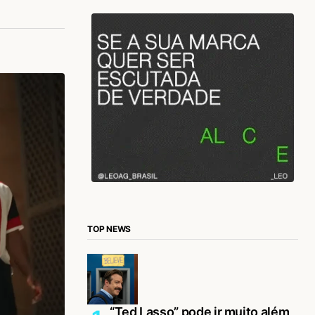
TOP NEWS
“Ted Lasso” pode ir muito além