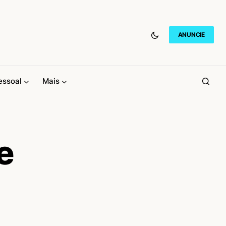
ANUNCIE
essoal
Mais
e