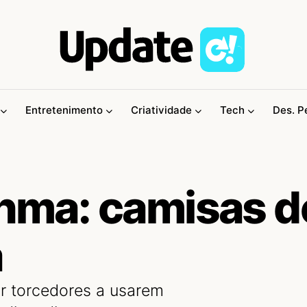
Entretenimento
Criatividade
Tech
Des. P
ahma: camisas d
a
r torcedores a usarem