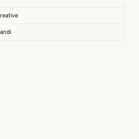
reative
Landi