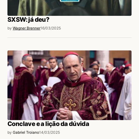
SXSW: já deu?
by
Wagner Brenner
16/03/2025
Conclave e a lição da dúvida
by
Gabriel Troiano
14/03/2025