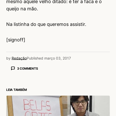
mesmo aquele velho ditado: é ter a faca e o
queijo na mão.
Na listinha do que queremos assistir.
[signoff]
by
Redação
Published
março 03, 2017
3 COMMENTS
Larissa Chacon Dória
03/03/2017 às 12:23 PM
Fabio Nucci
LEIA TAMBÉM
Acesse para responder
Mariana Boro