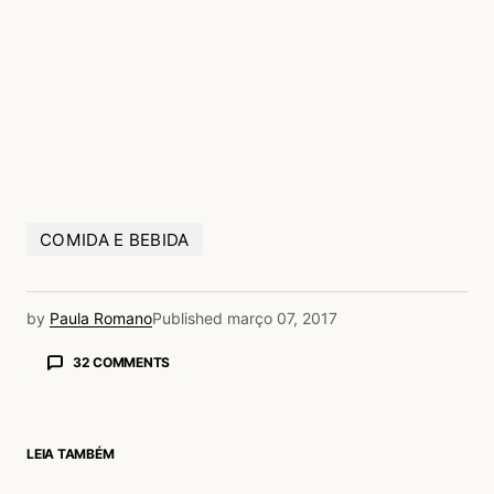
COMIDA E BEBIDA
by
Paula Romano
Published
março 07, 2017
32 COMMENTS
Guest
08/03/2017 às 8:59 AM
Helena Guido
LEIA TAMBÉM
Acesse para responder