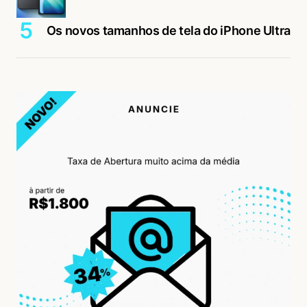
Acesse para responder
Os novos tamanhos de tela do iPhone Ultra
Dyego Abrantes
07/03/2017 às 2:59 PM
É desse jeito, eu como uma melancia ,
aquela lá, Macelo Costa, que queria voltar às
origens
Acesse para responder
Reinaldo Quaresma
07/03/2017 às 1:17 PM
Yuri Karan
Acesse para responder