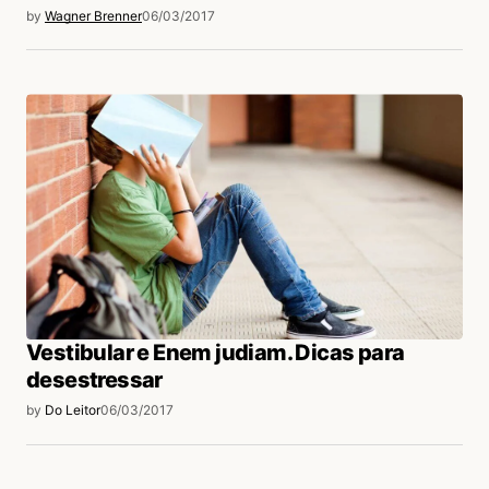
by
Wagner Brenner
06/03/2017
Guest
07/03/2017 às 2:28 PM
Dyego Abrantes
Acesse para responder
Guest
07/03/2017 às 2:59 PM
É desse jeito, eu como uma melancia ,
aquela lá, Macelo Costa, que queria voltar às
origens
Vestibular e Enem judiam. Dicas para
Acesse para responder
desestressar
by
Do Leitor
06/03/2017
Guest
07/03/2017 às 1:17 PM