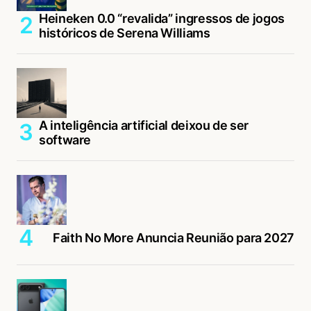
colher de Colher de Pau :)
Heineken 0.0 “revalida” ingressos de jogos
Acesse para responder
históricos de Serena Williams
Guest
07/03/2017 às 12:21 PM
Diego Poli
A inteligência artificial deixou de ser
Acesse para responder
software
Guest
07/03/2017 às 2:26 PM
Pai
Acesse para responder
Faith No More Anuncia Reunião para 2027
Macelo Costa
07/03/2017 às 2:28 PM
Dyego Abrantes