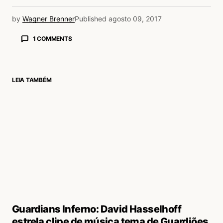
by
Wagner Brenner
Published
agosto 09, 2017
1 COMMENTS
Maria Alice Britto
09/08/2017 às 12:12 PM
Guilherme Gama Filinto Cerqueira o tema hoje
LEIA TAMBÉM
tÃ¡ claro, hein?
Acesse para responder
login
Guardians Inferno: David Hasselhoff
estrela clipe de música tema de Guardiões