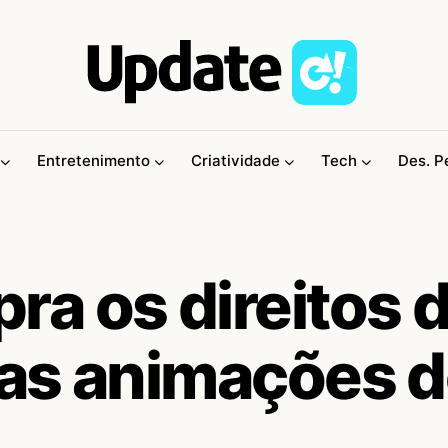
Entretenimento
Criatividade
Tech
Des. P
a os direitos 
as animações 