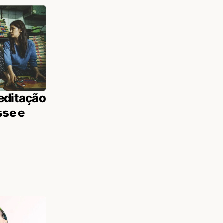
editação
sse e