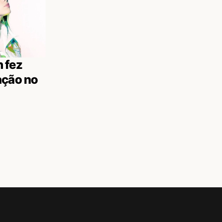
h fez
ação no