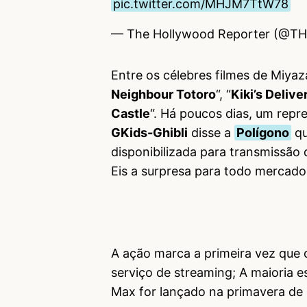
pic.twitter.com/MHJM7TtW78
— The Hollywood Reporter (@T
Entre os célebres filmes de Miyaz
Neighbour Totoro
“, “
Kiki’s Delive
Castle
“. Há poucos dias, um repr
GKids-Ghibli
disse a
Polígono
qu
disponibilizada para transmissão di
Eis a surpresa para todo mercado
A ação marca a primeira vez que 
serviço de streaming; A maioria 
Max for lançado na primavera de