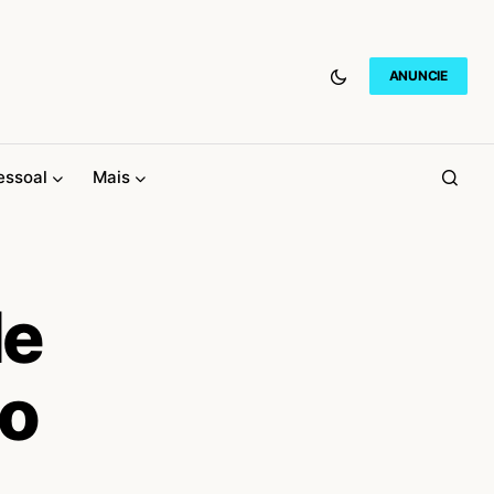
ANUNCIE
essoal
Mais
de
do