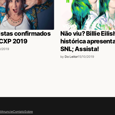
istas confirmados
Não viu? Billie Eilis
CCXP 2019
histórica apresent
SNL; Assista!
0/2019
by
Do Leitor
15/10/2019
t
Anuncie
Contato
Sobre