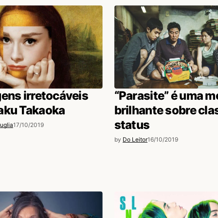
ens irretocáveis
“Parasite” é uma m
aku Takaoka
brilhante sobre cla
status
uglia
17/10/2019
by
Do Leitor
16/10/2019