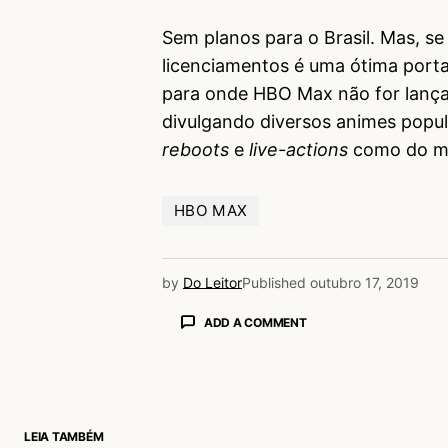
Sem planos para o Brasil. Mas, s
licenciamentos é uma ótima porta
para onde HBO Max não for lança
divulgando diversos animes popula
reboots
e
live-actions
como do mu
HBO MAX
by
Do Leitor
Published
outubro 17, 2019
ADD A COMMENT
login
LEIA TAMBÉM