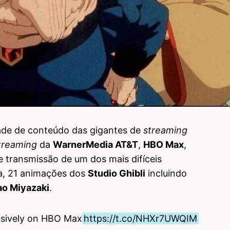
dade de conteúdo das gigantes de
streaming
treaming
da
WarnerMedia AT&T
,
HBO Max
,
e transmissão de um dos mais difíceis
ia, 21 animações dos
Studio Ghibli
incluindo
o Miyazaki
.
lusively on HBO Max
https://t.co/NHXr7UWQIM