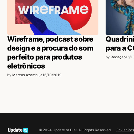
Wireframe, podcast sobre
Quadrin
design e a procura do som
para a 
perfeito para produtos
by
Redação
16/1
eletrônicos
by
Marcos Azambuja
16/10/2019
Enviar Pos
© 2024 Update or Die!. All Rights Reserved.