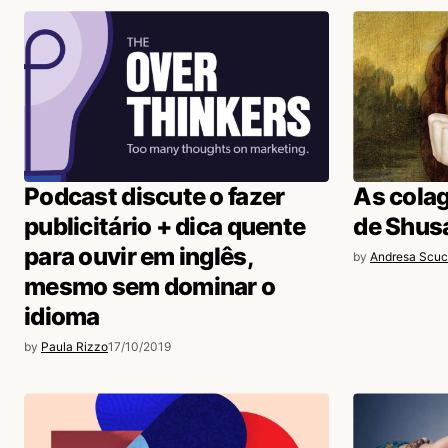
Podcast discute o fazer
As colag
publicitário + dica quente
de Shus
para ouvir em inglês,
by
Andresa Scuc
mesmo sem dominar o
idioma
by
Paula Rizzo
17/10/2019