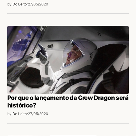
by
Do Leitor
27/05/2020
Luiz Freitas jr.
04/06/2020 às 7:18 AM
Se você notar parece que é a palavra “ten” =
dez, duas vezes.. normal e e inverso… e
existem 10 personagens na imagem… o que
acha?
Acesse para responder
Jefferson Deroza
05/06/2020 às 4:26 PM
Excelente observação, porém só faz
Por que o lançamento da Crew Dragon será
sentido quando ligamos o TEN a este pôster
histórico?
em específico.
by
Do Leitor
27/05/2020
Acesse para responder