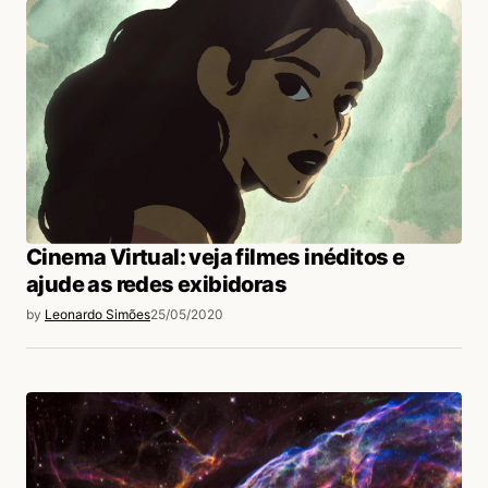
Sabota
10/08/2020 às 2:19 PM
Desculpa cara! Mas esse poster eh do
filme! E ele tá certo… O T tá de cabeça
pra baixo… E forma ten ten…
Acesse para responder
Gustavinho
10/08/2020 às 2:17 PM
Cinema Virtual: veja filmes inéditos e
Faz sentido demais! Parabéns cara! Matou a
ajude as redes exibidoras
charada!
by
Leonardo Simões
25/05/2020
Acesse para responder
login