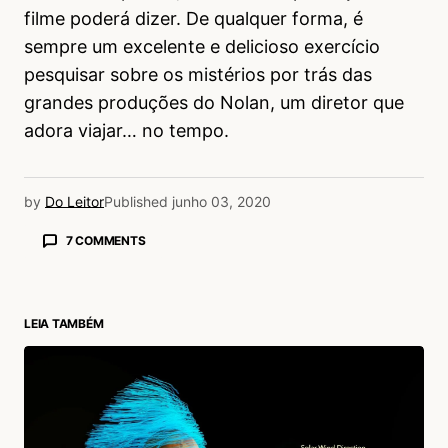
filme poderá dizer. De qualquer forma, é
sempre um excelente e delicioso exercício
pesquisar sobre os mistérios por trás das
grandes produções do Nolan, um diretor que
adora viajar… no tempo.
by
Do Leitor
Published
junho 03, 2020
7 COMMENTS
Douglas Deroza
09/06/2020 às 7:38 AM
Parabéns mano, texto fantástico e de fácil
LEIA TAMBÉM
entendimento.
Fazendo com que nos cative a assistir e
entender todo o enigma.