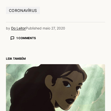
CORONAVÍRUS
by
Do Leitor
Published
maio 27, 2020
1 COMMENTS
Rainam
27/05/2020 às 12:10 PM
Sensacional, vou tentar acompanhar todos.
LEIA TAMBÉM
Obrigado pela informação.
Acesse para responder
login