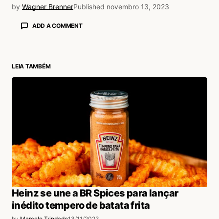
by
Wagner Brenner
Published
novembro 13, 2023
ADD A COMMENT
LEIA TAMBÉM
login
Heinz se une a BR Spices para lançar
inédito tempero de batata frita
by
Marcelo Trindade
13/11/2023