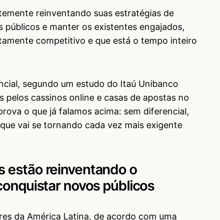
temente reinventando suas estratégias de
os públicos e manter os existentes engajados,
amente competitivo e que está o tempo inteiro
ncial, segundo um estudo do Itaú Unibanco
s pelos cassinos online e casas de apostas no
rova o que já falamos acima: sem diferencial,
que vai se tornando cada vez mais exigente
s estão reinventando o
 conquistar novos públicos
ores da América Latina, de acordo com uma