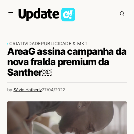
CRIATIVIDADE
PUBLICIDADE & MKT
AreaG assina campanha da
nova fralda premium da
Santher￼
by
Sávio Hatherly
27/04/2022